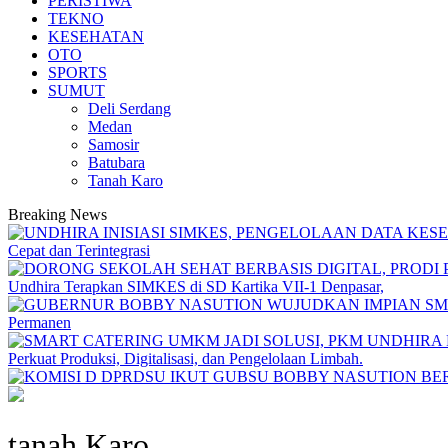
PERISTIWA
TEKNO
KESEHATAN
OTO
SPORTS
SUMUT
Deli Serdang
Medan
Samosir
Batubara
Tanah Karo
Breaking News
Cepat dan Terintegrasi
Undhira Terapkan SIMKES di SD Kartika VII-1 Denpasar,
Permanen
Perkuat Produksi, Digitalisasi, dan Pengelolaan Limbah.
tanah Karo