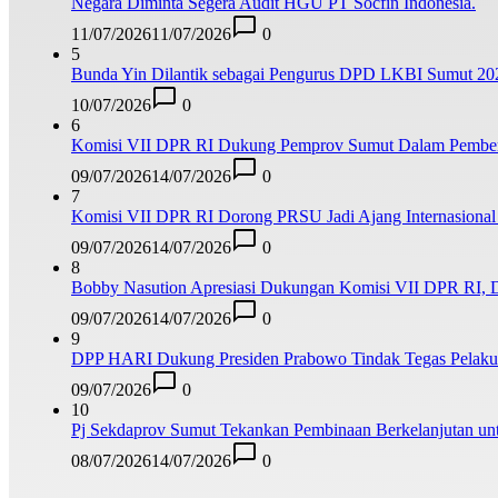
Negara Diminta Segera Audit HGU PT Socfin Indonesia.
11/07/2026
11/07/2026
0
5
Bunda Yin Dilantik sebagai Pengurus DPD LKBI Sumut 20
10/07/2026
0
6
Komisi VII DPR RI Dukung Pemprov Sumut Dalam Pemberan
09/07/2026
14/07/2026
0
7
Komisi VII DPR RI Dorong PRSU Jadi Ajang Internasional 
09/07/2026
14/07/2026
0
8
Bobby Nasution Apresiasi Dukungan Komisi VII DPR RI, 
09/07/2026
14/07/2026
0
9
DPP HARI Dukung Presiden Prabowo Tindak Tegas Pelaku 
09/07/2026
0
10
Pj Sekdaprov Sumut Tekankan Pembinaan Berkelanjutan unt
08/07/2026
14/07/2026
0