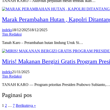
TANAH KARO – Aktivitas perjudian mesin tembak ikan…
Marak Perambahan Hutan , Kapolri Ditantan
indeks
18/12/2025
18/12/2025
Tim Redaksi
Tanah Karo – Perambahan hutan lindung Uruk Si…
Miris! Makanan Bergizi Gratis Program Pre
indeks
21/11/2025
Tim Redaksi
TANAH KARO — Program prioritas Presiden Prabowo Subianto,…
Paginasi pos
1
2
…
7
Berikutnya »