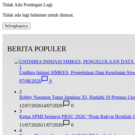
Tidak Ada Postingan Lagi.
Tidak ada lagi halaman untuk dimuat.
Selengkapnya
BERITA POPULER
1
Undhira Inisiasi SIMKES, Pengelolaan Data Kesehatan Siswa
07/08/2026
0
2
Bobby Nasution Tutup Jamdasu XI, Hadiahi 19 Petugas Upa
12/07/2026
14/07/2026
0
3
Ketua SPMI Semprot PRSU 2026: “Pesta Rakyat Berubah Jad
11/07/2026
11/07/2026
0
4