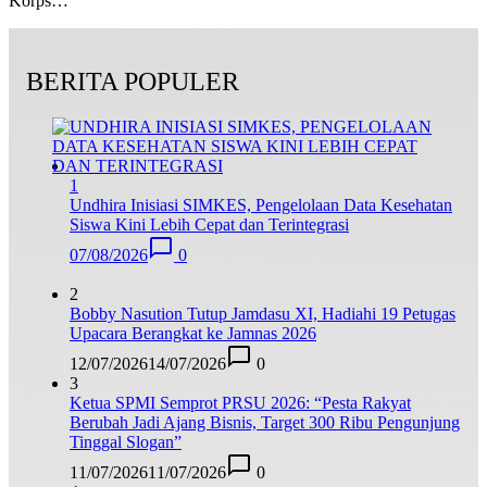
Korps…
BERITA POPULER
1
Undhira Inisiasi SIMKES, Pengelolaan Data Kesehatan
Siswa Kini Lebih Cepat dan Terintegrasi
07/08/2026
0
2
Bobby Nasution Tutup Jamdasu XI, Hadiahi 19 Petugas
Upacara Berangkat ke Jamnas 2026
12/07/2026
14/07/2026
0
3
Ketua SPMI Semprot PRSU 2026: “Pesta Rakyat
Berubah Jadi Ajang Bisnis, Target 300 Ribu Pengunjung
Tinggal Slogan”
11/07/2026
11/07/2026
0