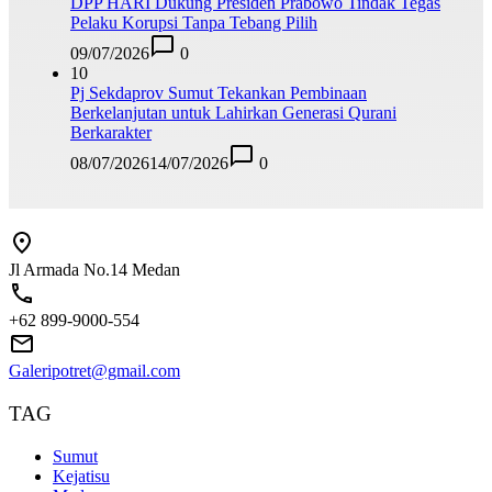
DPP HARI Dukung Presiden Prabowo Tindak Tegas
Pelaku Korupsi Tanpa Tebang Pilih
09/07/2026
0
10
Pj Sekdaprov Sumut Tekankan Pembinaan
Berkelanjutan untuk Lahirkan Generasi Qurani
Berkarakter
08/07/2026
14/07/2026
0
Jl Armada No.14 Medan
+62 899-9000-554
Galeripotret@gmail.com
TAG
Sumut
Kejatisu