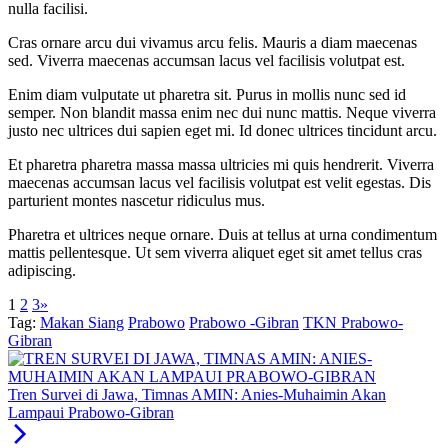
nulla facilisi.
Cras ornare arcu dui vivamus arcu felis. Mauris a diam maecenas
sed. Viverra maecenas accumsan lacus vel facilisis volutpat est.
Enim diam vulputate ut pharetra sit. Purus in mollis nunc sed id
semper. Non blandit massa enim nec dui nunc mattis. Neque viverra
justo nec ultrices dui sapien eget mi. Id donec ultrices tincidunt arcu.
Et pharetra pharetra massa massa ultricies mi quis hendrerit. Viverra
maecenas accumsan lacus vel facilisis volutpat est velit egestas. Dis
parturient montes nascetur ridiculus mus.
Pharetra et ultrices neque ornare. Duis at tellus at urna condimentum
mattis pellentesque. Ut sem viverra aliquet eget sit amet tellus cras
adipiscing.
1
2
3
»
Tag:
Makan Siang
Prabowo
Prabowo -Gibran
TKN Prabowo-
Gibran
Tren Survei di Jawa, Timnas AMIN: Anies-Muhaimin Akan
Lampaui Prabowo-Gibran