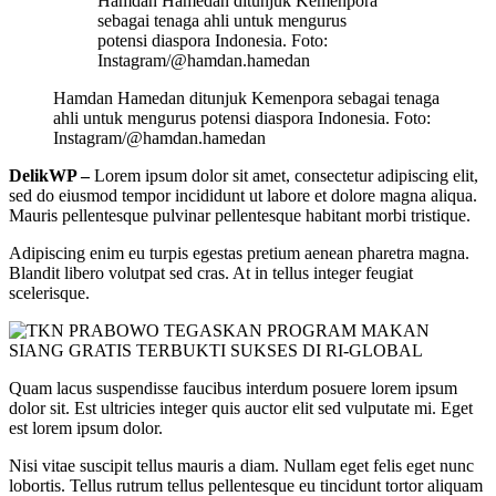
Hamdan Hamedan ditunjuk Kemenpora
sebagai tenaga ahli untuk mengurus
potensi diaspora Indonesia. Foto:
Instagram/@hamdan.hamedan
Hamdan Hamedan ditunjuk Kemenpora sebagai tenaga
ahli untuk mengurus potensi diaspora Indonesia. Foto:
Instagram/@hamdan.hamedan
DelikWP
–
Lorem ipsum dolor sit amet, consectetur adipiscing elit,
sed do eiusmod tempor incididunt ut labore et dolore magna aliqua.
Mauris pellentesque pulvinar pellentesque habitant morbi tristique.
Adipiscing enim eu turpis egestas pretium aenean pharetra magna.
Blandit libero volutpat sed cras. At in tellus integer feugiat
scelerisque.
Quam lacus suspendisse faucibus interdum posuere lorem ipsum
dolor sit. Est ultricies integer quis auctor elit sed vulputate mi. Eget
est lorem ipsum dolor.
Nisi vitae suscipit tellus mauris a diam. Nullam eget felis eget nunc
lobortis. Tellus rutrum tellus pellentesque eu tincidunt tortor aliquam