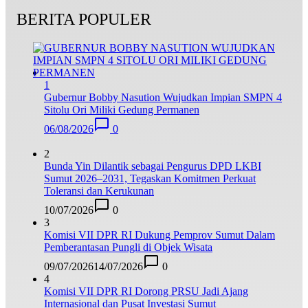
BERITA POPULER
1
Gubernur Bobby Nasution Wujudkan Impian SMPN 4
Sitolu Ori Miliki Gedung Permanen
06/08/2026
0
2
Bunda Yin Dilantik sebagai Pengurus DPD LKBI
Sumut 2026–2031, Tegaskan Komitmen Perkuat
Toleransi dan Kerukunan
10/07/2026
0
3
Komisi VII DPR RI Dukung Pemprov Sumut Dalam
Pemberantasan Pungli di Objek Wisata
09/07/2026
14/07/2026
0
4
Komisi VII DPR RI Dorong PRSU Jadi Ajang
Internasional dan Pusat Investasi Sumut