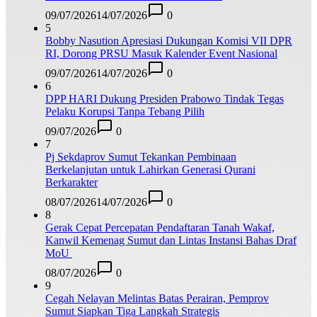
09/07/2026
14/07/2026
0
5
Bobby Nasution Apresiasi Dukungan Komisi VII DPR
RI, Dorong PRSU Masuk Kalender Event Nasional
09/07/2026
14/07/2026
0
6
DPP HARI Dukung Presiden Prabowo Tindak Tegas
Pelaku Korupsi Tanpa Tebang Pilih
09/07/2026
0
7
Pj Sekdaprov Sumut Tekankan Pembinaan
Berkelanjutan untuk Lahirkan Generasi Qurani
Berkarakter
08/07/2026
14/07/2026
0
8
Gerak Cepat Percepatan Pendaftaran Tanah Wakaf,
Kanwil Kemenag Sumut dan Lintas Instansi Bahas Draf
MoU
08/07/2026
0
9
Cegah Nelayan Melintas Batas Perairan, Pemprov
Sumut Siapkan Tiga Langkah Strategis