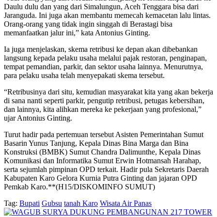
Daulu dulu dan yang dari Simalungun, Aceh Tenggara bisa dari
Jaranguda. Ini juga akan membantu memecah kemacetan lalu lintas.
Orang-orang yang tidak ingin singgah di Berastagi bisa
memanfaatkan jalur ini,” kata Antonius Ginting.
Ia juga menjelaskan, skema retribusi ke depan akan dibebankan
langsung kepada pelaku usaha melalui pajak restoran, penginapan,
tempat pemandian, parkir, dan sektor usaha lainnya. Menurutnya,
para pelaku usaha telah menyepakati skema tersebut.
“Retribusinya dari situ, kemudian masyarakat kita yang akan bekerja
di sana nanti seperti parkir, pengutip retribusi, petugas kebersihan,
dan lainnya, kita alihkan mereka ke pekerjaan yang profesional,”
ujar Antonius Ginting.
Turut hadir pada pertemuan tersebut Asisten Pemerintahan Sumut
Basarin Yunus Tanjung, Kepala Dinas Bina Marga dan Bina
Konstruksi (BMBK) Sumut Chandra Dalimunthe, Kepala Dinas
Komunikasi dan Informatika Sumut Erwin Hotmansah Harahap,
serta sejumlah pimpinan OPD terkait. Hadir pula Sekretaris Daerah
Kabupaten Karo Gelora Kurnia Putra Ginting dan jajaran OPD
Pemkab Karo.**(H15/DISKOMINFO SUMUT)
Tag:
Bupati
Gubsu
tanah Karo
Wisata Air Panas