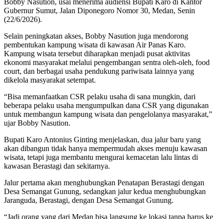
Bobby Nasution, usai menerima audiensi Bupati Karo di Kantor
Gubernur Sumut, Jalan Diponegoro Nomor 30, Medan, Senin
(22/6/2026).
Selain peningkatan akses, Bobby Nasution juga mendorong
pembentukan kampung wisata di kawasan Air Panas Karo.
Kampung wisata tersebut diharapkan menjadi pusat aktivitas
ekonomi masyarakat melalui pengembangan sentra oleh-oleh, food
court, dan berbagai usaha pendukung pariwisata lainnya yang
dikelola masyarakat setempat.
“Bisa memanfaatkan CSR pelaku usaha di sana mungkin, dari
beberapa pelaku usaha mengumpulkan dana CSR yang digunakan
untuk membangun kampung wisata dan pengelolanya masyarakat,”
ujar Bobby Nasution.
Bupati Karo Antonius Ginting menjelaskan, dua jalur baru yang
akan dibangun tidak hanya mempermudah akses menuju kawasan
wisata, tetapi juga membantu mengurai kemacetan lalu lintas di
kawasan Berastagi dan sekitarnya.
Jalur pertama akan menghubungkan Penatapan Berastagi dengan
Desa Semangat Gunung, sedangkan jalur kedua menghubungkan
Jaranguda, Berastagi, dengan Desa Semangat Gunung.
“Jadi orang yang dari Medan bisa langsung ke lokasi tanpa harus ke