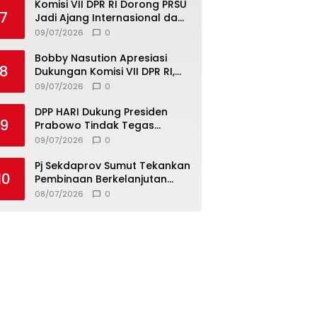
Komisi VII DPR RI Dorong PRSU
7
Jadi Ajang Internasional dan
Pusat Investasi Sumut
09/07/2026
0
Bobby Nasution Apresiasi
8
Dukungan Komisi VII DPR RI,
Dorong PRSU Masuk Kalender
09/07/2026
0
Event Nasional
DPP HARI Dukung Presiden
9
Prabowo Tindak Tegas
Pelaku Korupsi Tanpa Tebang
09/07/2026
0
Pilih
Pj Sekdaprov Sumut Tekankan
10
Pembinaan Berkelanjutan
untuk Lahirkan Generasi
08/07/2026
0
Qurani Berkarakter