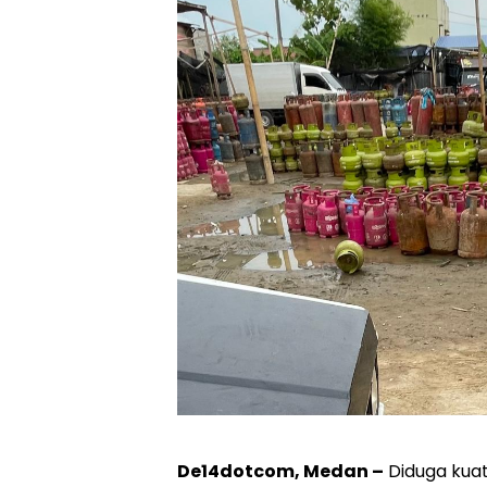
De14dotcom, Medan –
Diduga kua