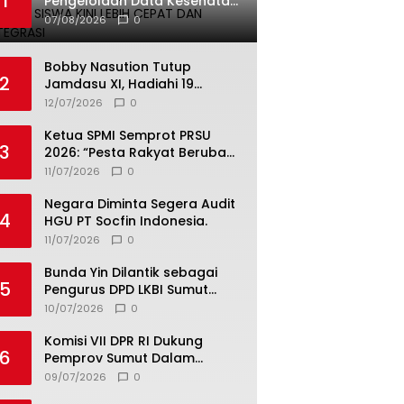
1
Pengelolaan Data Kesehatan
Siswa Kini Lebih Cepat dan
07/08/2026
0
Terintegrasi
Bobby Nasution Tutup
2
Jamdasu XI, Hadiahi 19
Petugas Upacara Berangkat
12/07/2026
0
ke Jamnas 2026
Ketua SPMI Semprot PRSU
3
2026: “Pesta Rakyat Berubah
Jadi Ajang Bisnis, Target 300
11/07/2026
0
Ribu Pengunjung Tinggal
Slogan”
Negara Diminta Segera Audit
4
HGU PT Socfin Indonesia.
11/07/2026
0
Bunda Yin Dilantik sebagai
5
Pengurus DPD LKBI Sumut
2026–2031, Tegaskan
10/07/2026
0
Komitmen Perkuat Toleransi
dan Kerukunan
Komisi VII DPR RI Dukung
6
Pemprov Sumut Dalam
Pemberantasan Pungli di
09/07/2026
0
Objek Wisata