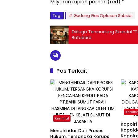
Milyaran rupiah perhari.(red) *
Tag:
Gudang Gas Oplosan Subsidi
Diduga Tersandung Skandal “Tali Air” Oknum Manajer Socfindo Diperiksa Polres
Batubara
Pos Terkait
Krimina
Kriminal
Kapolri
Kapold
Menghindar Dari Proses
Kapolr
Hukum, Tersangka Korupsi