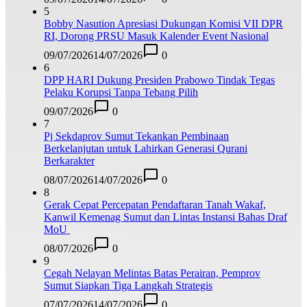
5
Bobby Nasution Apresiasi Dukungan Komisi VII DPR
RI, Dorong PRSU Masuk Kalender Event Nasional
09/07/2026
14/07/2026
0
6
DPP HARI Dukung Presiden Prabowo Tindak Tegas
Pelaku Korupsi Tanpa Tebang Pilih
09/07/2026
0
7
Pj Sekdaprov Sumut Tekankan Pembinaan
Berkelanjutan untuk Lahirkan Generasi Qurani
Berkarakter
08/07/2026
14/07/2026
0
8
Gerak Cepat Percepatan Pendaftaran Tanah Wakaf,
Kanwil Kemenag Sumut dan Lintas Instansi Bahas Draf
MoU
08/07/2026
0
9
Cegah Nelayan Melintas Batas Perairan, Pemprov
Sumut Siapkan Tiga Langkah Strategis
07/07/2026
14/07/2026
0