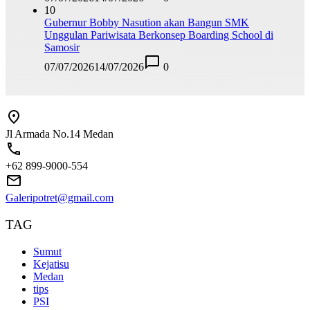
10
Gubernur Bobby Nasution akan Bangun SMK
Unggulan Pariwisata Berkonsep Boarding School di
Samosir
07/07/2026
14/07/2026
0
Jl Armada No.14 Medan
+62 899-9000-554
Galeripotret@gmail.com
TAG
Sumut
Kejatisu
Medan
tips
PSI