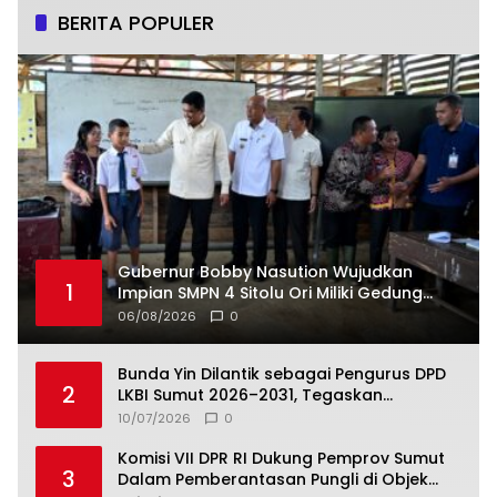
BERITA POPULER
Gubernur Bobby Nasution Wujudkan
1
Impian SMPN 4 Sitolu Ori Miliki Gedung
Permanen
06/08/2026
0
Bunda Yin Dilantik sebagai Pengurus DPD
2
LKBI Sumut 2026–2031, Tegaskan
Komitmen Perkuat Toleransi dan
10/07/2026
0
Kerukunan
Komisi VII DPR RI Dukung Pemprov Sumut
3
Dalam Pemberantasan Pungli di Objek