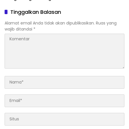
Penimbunan BBM, Raup
Untung Ratusan Juta
Tinggalkan Balasan
Rupiah per Hari
Alamat email Anda tidak akan dipublikasikan.
Ruas yang
wajib ditandai
*