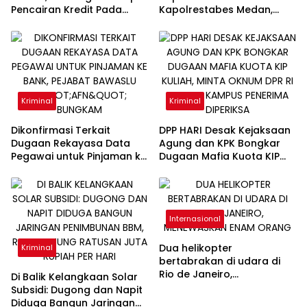
Pencairan Kredit Pada
Kapolrestabes Medan,
PT.Bank Sumut Farah
Diduga Tak Mampu
Hasmina Ditangkap Oleh
Menindak Tegas Gudang
Tim Intelijen Kejati Sumut Di
Solar Subsidi Napit dan
Jakarta
Dugong
Kriminal
Kriminal
Dikonfirmasi Terkait
DPP HARI Desak Kejaksaan
Dugaan Rekayasa Data
Agung dan KPK Bongkar
Pegawai untuk Pinjaman ke
Dugaan Mafia Kuota KIP
Bank, Pejabat Bawaslu
Kuliah, Minta Oknum DPR RI
“AFN” Bungkam
hingga Kampus Penerima
Diperiksa
Internasional
Dua helikopter
Kriminal
bertabrakan di udara di
Rio de Janeiro,
Di Balik Kelangkaan Solar
menewaskan enam orang
Subsidi: Dugong dan Napit
Diduga Bangun Jaringan