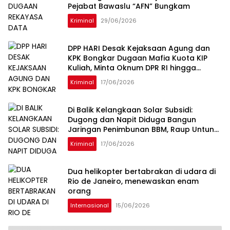
Pejabat Bawaslu “AFN” Bungkam
Kriminal
29/06/2026
DPP HARI Desak Kejaksaan Agung dan
KPK Bongkar Dugaan Mafia Kuota KIP
Kuliah, Minta Oknum DPR RI hingga
Kampus Penerima Diperiksa
Kriminal
17/06/2026
Di Balik Kelangkaan Solar Subsidi:
Dugong dan Napit Diduga Bangun
Jaringan Penimbunan BBM, Raup Untung
Ratusan Juta Rupiah per Hari
Kriminal
17/06/2026
Dua helikopter bertabrakan di udara di
Rio de Janeiro, menewaskan enam
orang
Internasional
15/06/2026