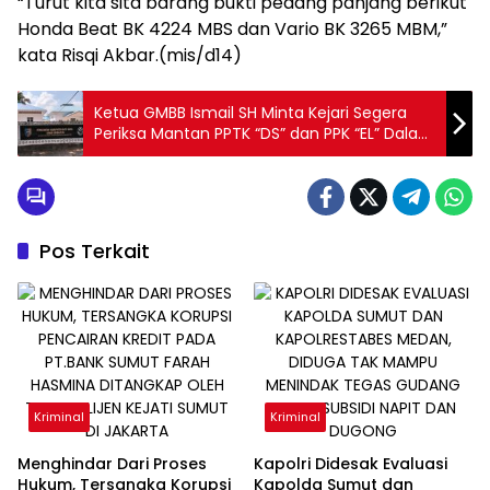
“Turut kita sita barang bukti pedang panjang berikut
Honda Beat BK 4224 MBS dan Vario BK 3265 MBM,”
kata Risqi Akbar.(mis/d14)
Ketua GMBB Ismail SH Minta Kejari Segera
Periksa Mantan PPTK “DS” dan PPK “EL” Dalam
Kasus Korupsi BTT Tersangka Eks Kadis
Kesehatan Batubara
Pos Terkait
Kriminal
Kriminal
Menghindar Dari Proses
Kapolri Didesak Evaluasi
Hukum, Tersangka Korupsi
Kapolda Sumut dan