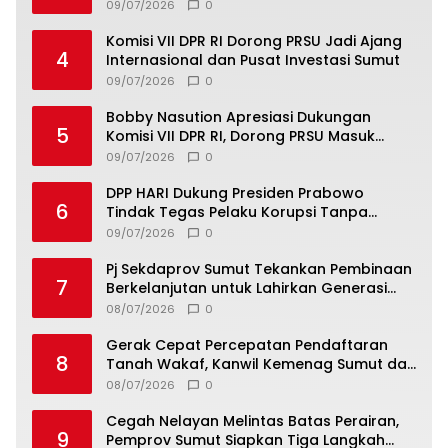
Wisata
09/07/2026
0
Komisi VII DPR RI Dorong PRSU Jadi Ajang
4
Internasional dan Pusat Investasi Sumut
09/07/2026
0
Bobby Nasution Apresiasi Dukungan
5
Komisi VII DPR RI, Dorong PRSU Masuk
Kalender Event Nasional
09/07/2026
0
DPP HARI Dukung Presiden Prabowo
6
Tindak Tegas Pelaku Korupsi Tanpa
Tebang Pilih
09/07/2026
0
Pj Sekdaprov Sumut Tekankan Pembinaan
7
Berkelanjutan untuk Lahirkan Generasi
Qurani Berkarakter
08/07/2026
0
Gerak Cepat Percepatan Pendaftaran
8
Tanah Wakaf, Kanwil Kemenag Sumut dan
Lintas Instansi Bahas Draf MoU
08/07/2026
0
Cegah Nelayan Melintas Batas Perairan,
9
Pemprov Sumut Siapkan Tiga Langkah