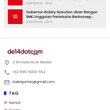
Strategis
07/07/2026
0
Gubernur Bobby Nasution akan Bangun
10
SMK Unggulan Pariwisata Berkonsep
Boarding School di Samosir
07/07/2026
0
Jl Armada No.14 Medan
+62 899-9000-554
Galeripotret@gmail.com
TAG
Sumut