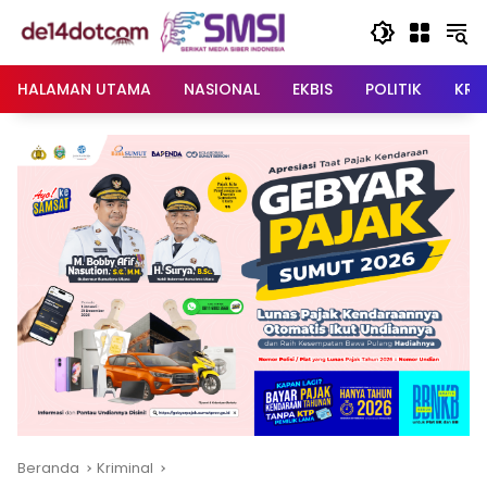
Langsung
ke
konten
HALAMAN UTAMA
NASIONAL
EKBIS
POLITIK
KRI
Beranda
Kriminal