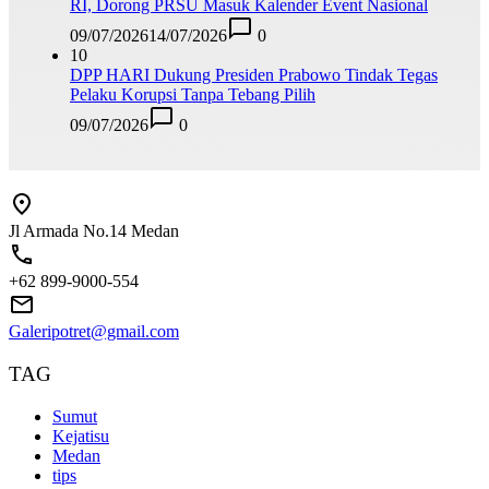
RI, Dorong PRSU Masuk Kalender Event Nasional
09/07/2026
14/07/2026
0
10
DPP HARI Dukung Presiden Prabowo Tindak Tegas
Pelaku Korupsi Tanpa Tebang Pilih
09/07/2026
0
Jl Armada No.14 Medan
+62 899-9000-554
Galeripotret@gmail.com
TAG
Sumut
Kejatisu
Medan
tips