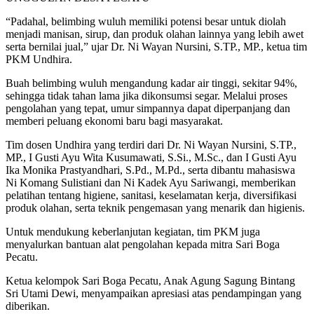
“Padahal, belimbing wuluh memiliki potensi besar untuk diolah
menjadi manisan, sirup, dan produk olahan lainnya yang lebih awet
serta bernilai jual,” ujar Dr. Ni Wayan Nursini, S.TP., MP., ketua tim
PKM Undhira.
Buah belimbing wuluh mengandung kadar air tinggi, sekitar 94%,
sehingga tidak tahan lama jika dikonsumsi segar. Melalui proses
pengolahan yang tepat, umur simpannya dapat diperpanjang dan
memberi peluang ekonomi baru bagi masyarakat.
Tim dosen Undhira yang terdiri dari Dr. Ni Wayan Nursini, S.TP.,
MP., I Gusti Ayu Wita Kusumawati, S.Si., M.Sc., dan I Gusti Ayu
Ika Monika Prastyandhari, S.Pd., M.Pd., serta dibantu mahasiswa
Ni Komang Sulistiani dan Ni Kadek Ayu Sariwangi, memberikan
pelatihan tentang higiene, sanitasi, keselamatan kerja, diversifikasi
produk olahan, serta teknik pengemasan yang menarik dan higienis.
Untuk mendukung keberlanjutan kegiatan, tim PKM juga
menyalurkan bantuan alat pengolahan kepada mitra Sari Boga
Pecatu.
Ketua kelompok Sari Boga Pecatu, Anak Agung Sagung Bintang
Sri Utami Dewi, menyampaikan apresiasi atas pendampingan yang
diberikan.