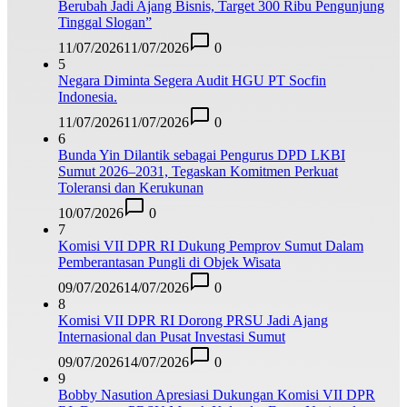
Berubah Jadi Ajang Bisnis, Target 300 Ribu Pengunjung
Tinggal Slogan”
11/07/2026
11/07/2026
0
5
Negara Diminta Segera Audit HGU PT Socfin
Indonesia.
11/07/2026
11/07/2026
0
6
Bunda Yin Dilantik sebagai Pengurus DPD LKBI
Sumut 2026–2031, Tegaskan Komitmen Perkuat
Toleransi dan Kerukunan
10/07/2026
0
7
Komisi VII DPR RI Dukung Pemprov Sumut Dalam
Pemberantasan Pungli di Objek Wisata
09/07/2026
14/07/2026
0
8
Komisi VII DPR RI Dorong PRSU Jadi Ajang
Internasional dan Pusat Investasi Sumut
09/07/2026
14/07/2026
0
9
Bobby Nasution Apresiasi Dukungan Komisi VII DPR